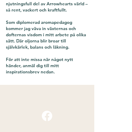
njutningsfull del av Arrowhearts värld –
så rent, vackert och kraftfullt.
Som diplomerad aromapedagog
kommer jag väva in växternas och
dofternas visdom i mitt arbete på olika
sätt. Där oljorna blir broar till
självkärlek, balans och läkning.
För att inte missa när något nytt
händer, anmäl dig till mitt
inspirationsbrev nedan.