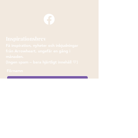
Inspirationsbrev
Få inspiration, nyheter och inbjudningar
från Arrowheart, ungefär en gång i
månaden.
(Ingen spam – bara hjärtligt innehåll 💛)
Förnamn
E-post
Jag vill ha inspiration!
Du kan när som helst avsluta prenumerationen.