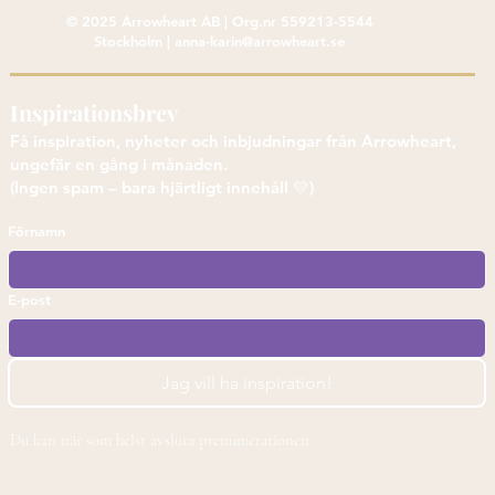
© 2025 Arrowheart AB | Org.nr 559213-5544
Stockholm |
anna-karin@arrowheart.se
Inspirationsbrev
Få inspiration, nyheter och inbjudningar från Arrowheart,
ungefär en gång i månaden.
(Ingen spam – bara hjärtligt innehåll 💛)
Förnamn
E-post
Jag vill ha inspiration!
Du kan när som helst avsluta prenumerationen.