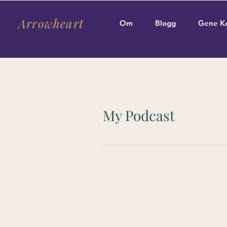
Arrowheart
Om
Blogg
Gene K
My Podcast