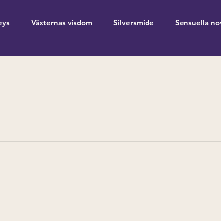
eys
Växternas visdom
Silversmide
Sensuella no